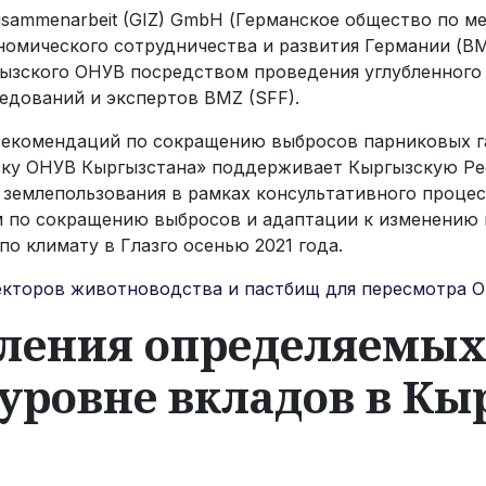
le Zusammenarbeit (GIZ) GmbH (Германское общество по
номического сотрудничества и развития Германии (B
гызского ОНУВ посредством проведения углубленного 
едований и экспертов BMZ (SFF).
рекомендаций по сокращению выбросов парниковых га
овку ОНУВ Кыргызстана» поддерживает Кыргызскую Ре
 землепользования в рамках консультативного проце
 по сокращению выбросов и адаптации к изменению 
о климату в Глазго осенью 2021 года.
екторов животноводства и пастбищ для пересмотра 
ления определяемых
уровне вкладов в Кы