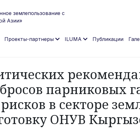
нное землепользование с
ой Азии»
Проекты-партнеры
ILUMA
Публикации
Гале
итических рекоменда
росов парниковых га
рисков в секторе зем
дготовку ОНУВ Кыргызс