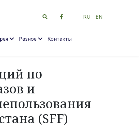
RU
EN
рея
Разное
Контакты
ций по
зов и
лепользования
тана (SFF)