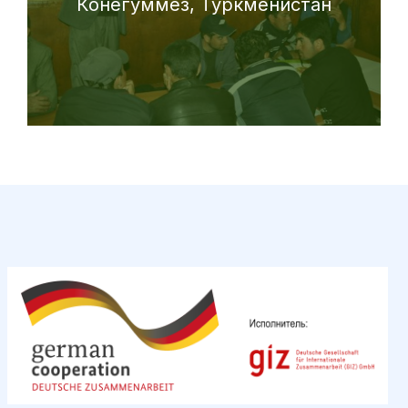
Конегуммез, Туркменистан