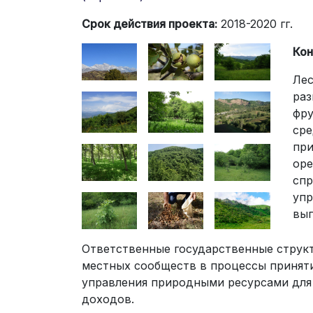
Срок действия проекта:
2018-2020 гг.
Кон
Лес
раз
фру
сре
при
оре
спр
упр
вып
Ответственные государственные структ
местных сообществ в процессы приняти
управления природными ресурсами для 
доходов.