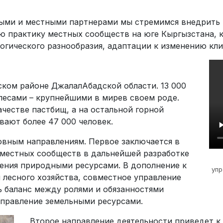
ыми и местными парт­нерами мы стремимся внедрить 
 практику местных сообществ на юге Кыргызстана, к
о­гического разнообразия, адаптации к изменению кл
ском районе Джалал­Абадской области. 13 000
лесами – крупнейшими в мирев своем роде.
ачестве пастбищ, а на остальной горной
вают более 47 000 человек.
овным направлениям. Первое заключается в
 местных сообществ в дальнейшей разработке
ения природными ресурсами. В дополнение к
упр
лесного хозяйства, совместное управление
 баланс между ролями и обязанностями
управление земельными ресурсами.
Второе направление деятельности приведет 