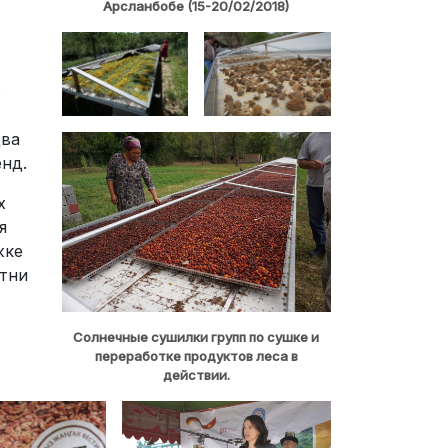
Арсланбобе (15-20/02/2018)
ь
Два
енд.
х
я
жке
отни
Солнечные сушилки групп по сушке и
переработке продуктов леса в
действии.