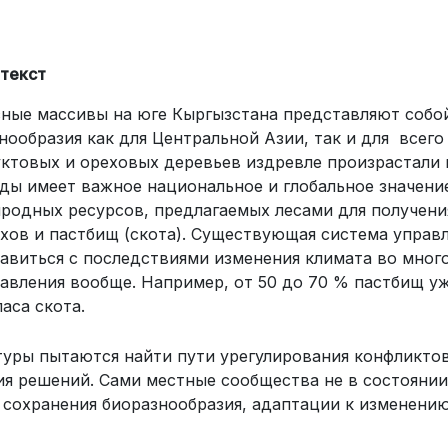
текст
ные массивы на юге Кыргызстана представляют собо
нообразия как для Цент­ральной Азии, так и для всег
ктовых и ореховых деревьев издревле произрастали 
ды имеет важное национальное и глобальное значение
родных ресурсов, предлагаемых лесами для получени
хов и пастбищ (скота). Существующая система управ
авиться с последствиями изменения климата во много
авления вообще. Например, от 50 до 70 % пастбищ уж
аса скота.
уры пытаются найти пути урегулирования конфликто
я реше­ний. Сами местные сообщества не в состояни
сохранения биоразнообразия, адаптации к изменени