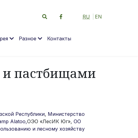
RU
EN
рея
Разное
Контакты
 и пастбищами
зской Республики
,
Министерство
mp Alatoo,
ОЭО «ЛесИК Юг»,
ОО
ользованию и лесному хозяйству