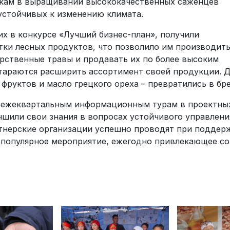
икам в выращивании высококачественных саженцев
 устойчивых к изменению климата.
их в конкурсе «Лучший бизнес-план», получили
тки лесных продуктов, что позволило им производит
арственные травы и продавать их по более высоким
стараются расширить ассортимент своей продукции. 
фруктов и масло грецкого ореха – превратились в бр
ря ежеквартальным информационным турам в проектны
чшили свои знания в вопросах устойчивого управлени
тнерские организации успешно проводят при поддер
 популярное мероприятие, ежегодно привлекающее с