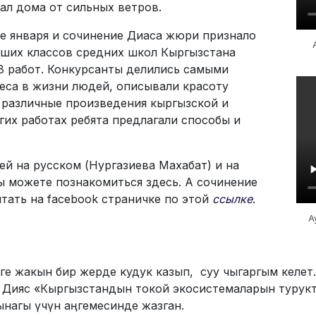
ал дома от сильных ветров.
е января и сочинение Диаса жюри признало
аших классов средних школ Кыргызстана
78 работ. Конкурсанты делились самыми
леса в жизни людей, описывали красоту
 различные произведения кыргызской и
гих работах ребята предлагали способы и
й на русском (Нургазиева Махабат) и на
ы можете познакомиться здесь. А сочинение
тать на facebook страничке по этой
ссылке
.
А
е жакын бир жерде кудук казып, суу чыгаргым келет.
у Дияс «Кыргызстандын токой экосистемаларын турукт
нагы үчүн аңгемесинде жазган.