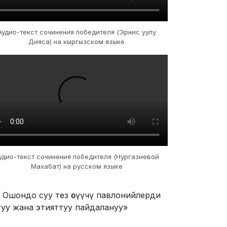
Аудио-текст сочинения победителя (Эрнис уулу
Дияса) на кыргызском языке
удио-текст сочинения победителя (Нургазиевой
Махабат) на русском языке
 Ошондо суу тез өсүүчү павлонийлерди
уу жана этияттуу пайдалануу»