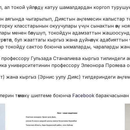
п, ал токой үйлөрдү катуу шамалдардан коргоп турушун
 аягында чыгарылып, Диястын аңгемесин калыстар то
рку класстарынын окуучулары үчүн сынактын өзү ноябр
ялары менен бөлүшүп, токойдун адамзаттын жашоосунд
өттөп, бул жааттагы кыргыз жана дүйнөлүк адабияттын
дар токойду сактоо боюнча ыкмаларды, чараларды жа
профессору Гульзада Станалиева кыргыз тилиндеги а
ка университетинин профессору Элеонора Прояева ор
т) жана кыргыз (Эрнис уулу Дияс) тилдериндеги аңге
лерин төмөнкү шилтеме боюнча
Facebook
баракчасынан 