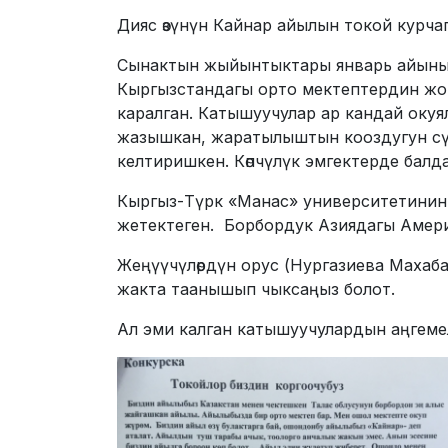
Дияс өзүнүн Кайнар айылын токой курча
Сынактын жыйынтыктары январь айынын
Кыргызстандагы орто мектептердин жого
каралган. Катышуучулар ар кандай оку
жазышкан, жаратылыштын кооздугун сүр
келтиришкен. Көпчүлүк эмгектерде бал
Кыргыз-Түрк «Манас» университетинин 
жетектеген. Борбордук Азиядагы Амери
Жеңүүчүлөрдүн орус (Нургазиева Махаба
жакта таанышып чыксаңыз болот.
Ал эми калган катышуучулардын аңгеме