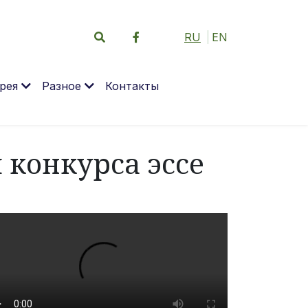
RU
EN
рея
Разное
Контакты
 конкурса эссе