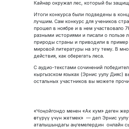
Кайнар окружал лес, который бы защищ
Итоги конкурса были подведены в конц
лучшим. Сам конкурс для учеников стр
прошел в ноябре и в нем участвовало 
разными историями и писали о пользе 
природы страны и приводили в пример
мировой литературы на эту тему. В мно
действия, как оберегать леса.
С аудио-текстами сочинений победителе
кыргызском языках (Эрнис уулу Дияс) в
остальных участников вы можете прочи
«Чоңойгондо менен «Ак кум» деген жерг
өстүрүү үчүн жетмек» — деп Эрнис уул
аталышындагы аңгемелердин онлайн сы