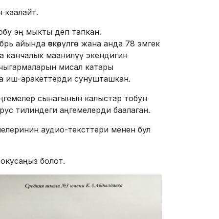
 каалайт.
бу эң мыкты деп тапкан.
ь айында өткөрүлгөн жана анда 78 эмгек
а канчалык маанилүү экендигин
 чыгармаларын мисал катары
на иш-аракеттерди сунушташкан.
ңгемелер сынагынын калыстар тобун
ус тилиндеги аңгемелерди баалаган.
мелеринин аудио-тексттери менен бул
окусаңыз болот.